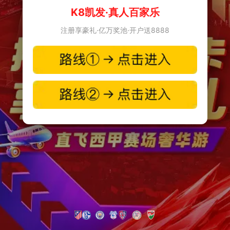
K8凯发·真人百家乐
注册享豪礼·亿万奖池·开户送8888